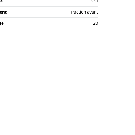
de
1'530
ent
Traction avant
ge
20