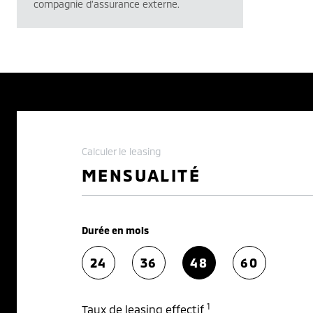
compagnie d’assurance externe.
Calculer le leasing
MENSUALITÉ
Durée en mois
24
36
48
60
1
Taux de leasing effectif