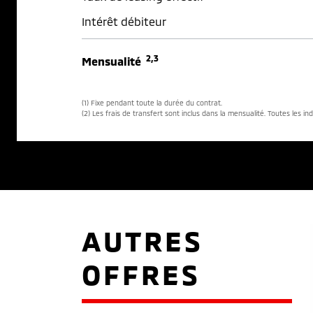
Intérêt débiteur
2,3
Mensualité
(1) Fixe pendant toute la durée du contrat.
(2) Les frais de transfert sont inclus dans la mensualité. Toutes les in
AUTRES
OFFRES