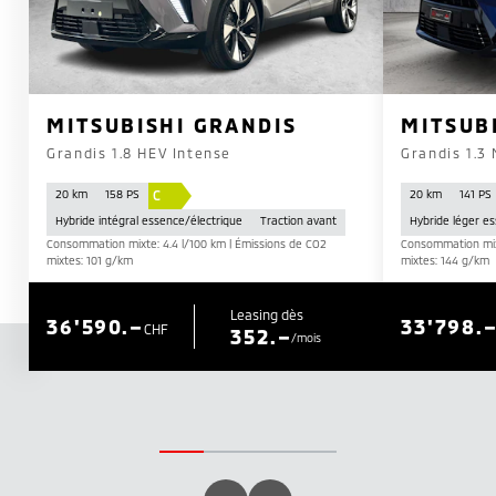
MITSUBISHI GRANDIS
MITSUB
Grandis 1.8 HEV Intense
Grandis 1.3
C
20 km
158 PS
20 km
141 PS
Hybride intégral essence/électrique
Traction avant
Hybride léger e
Consommation mixte: 4.4 l/100 km | Émissions de CO2
Consommation mixt
mixtes: 101 g/km
mixtes: 144 g/km
Leasing dès
36'590.–
33'798.
CHF
352.–
/mois