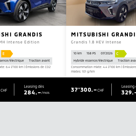
ISHI GRANDIS
MITSUBISHI GRANDI
 MH Intense Edition
Grandis 1.8 HEV Intense
E
C
10 km
158 PS
07/2026
ssence/électrique
Traction avant
Hybride essence/électrique
Traction ava
e: 6.4 l/100 km | Émissions de CO2
Consommation mixte: 4.4 l/100 km | Émission
mixtes: 101 g/km
Leasing dès
Leasing 
–
37'300.–
CHF
CHF
284.–
329.
/mois