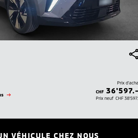
Prix d’ach
36'597.
CHF
us
Prix neuf
CHF 38'597
UN VÉHICULE CHEZ NOUS