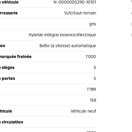
 véhicule
N-0000000290-10101
rrosserie
SUV/tout-terrain
gris
Hybride intégral essence/électrique
ion
Boîte (à vitesse) automatique
morquée freinée
1'000
 sièges
5
 portes
5
1'789
158
hicule
Véhicule neuf
n circulation