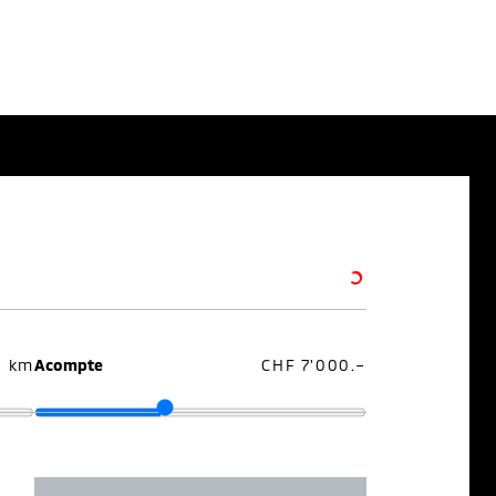
0 km
Acompte
CHF 7'000.–