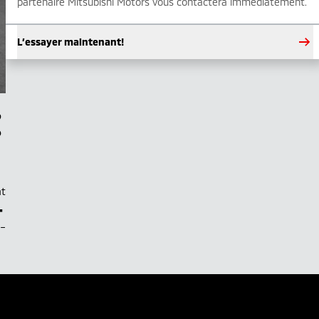
partenaire Mitsubishi Motors vous contactera immédiatement.
L’essayer maintenant!
at
–
.–