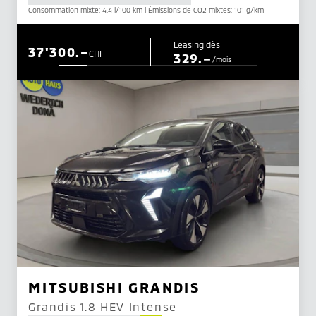
Consommation mixte: 4.4 l/100 km | Émissions de CO2 mixtes: 101 g/km
Leasing dès
37'300.–
CHF
329.–
/mois
MITSUBISHI GRANDIS
Grandis 1.8 HEV Intense