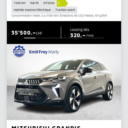
C
1 500 km
158 PS
07/2026
Hybride essence/électrique
Traction avant
Consommation mixte: 4.4 l/100 km | Émissions de CO2 mixtes: 101 g/km
Leasing dès
35'500.–
CHF
320.–
/mois