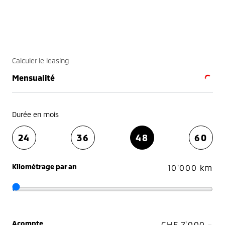
Calculer le leasing
Mensualité
Durée en mois
24
36
48
60
Kilométrage par an
10'000 km
Acompte
CHF 7'000.–