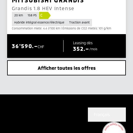
MITSUBISHI GRANDIS
Grandis 1.8 HEV Intense
C
20 km
158 PS
Hybride intégral essence/électrique
Traction avant
Consommation mixte: 4.4 l/100 km | Émissions de CO2 mixtes: 101 g/km
Leasing dès
36'590.–
CHF
352.–
/mois
Afficher toutes les offres
Français