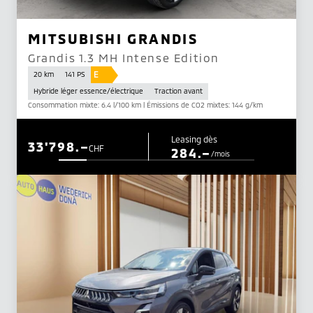
MITSUBISHI GRANDIS
Grandis 1.3 MH Intense Edition
E
20 km
141 PS
Hybride léger essence/électrique
Traction avant
Consommation mixte: 6.4 l/100 km | Émissions de CO2 mixtes: 144 g/km
Leasing dès
33'798.–
CHF
284.–
/mois