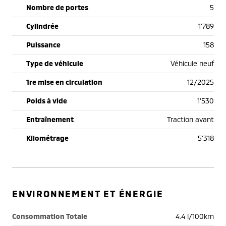
Nombre de portes
5
Cylindrée
1'789
Puissance
158
Type de véhicule
Véhicule neuf
1re mise en circulation
12/2025
Poids à vide
1'530
Entraînement
Traction avant
Kilométrage
5'318
ENVIRONNEMENT ET ÉNERGIE
Consommation Totale
4.4 l/100km