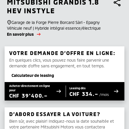
MITSUBISHI
GRANDIS 1.8
HEV INSTYLE
Garage de la Forge Pierre Borcard Sàrl - Epagny
Véhicule neuf | Hybride intégral essence/électrique
En savoir plus
VOTRE DEMANDE D’OFFRE EN LIGNE:
En quelques clics, vous pouvez nous faire parvenir une
demande d’offre sans engagement, en tout temps.
Calculateur de leasing
Acheter directement en ligne
Leasing dès
pour
CHF
334.–
CHF
39'400.–
/mois
D’ABORD ESSAYER LA VOITURE?
Bien sûr, avec plaisir! Indiquez-nous la date souhaitée et
votre partenaire Mitsubishi Motors vous contactera