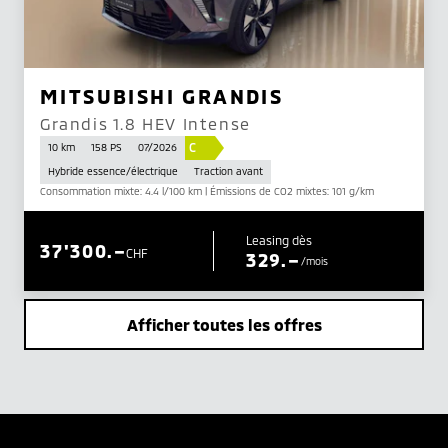
MITSUBISHI GRANDIS
Grandis 1.8 HEV Intense
C
10 km
158 PS
07/2026
Hybride essence/électrique
Traction avant
Consommation mixte: 4.4 l/100 km | Émissions de CO2 mixtes: 101 g/km
Leasing dès
37'300.–
CHF
329.–
/mois
Afficher toutes les offres