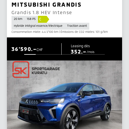
MITSUBISHI GRANDIS
Grandis 1.8 HEV Intense
C
20 km
158 PS
Hybride intégral essence/électrique
Traction avant
Consommation mixte: 4.4 l/100 km | Émissions de CO2 mixtes: 101 g/km
Leasing dès
36'590.–
CHF
352.–
/mois