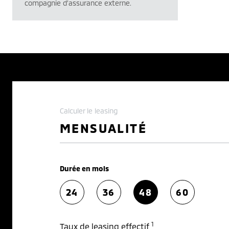
compagnie d’assurance externe.
Calculer le leasing
MENSUALITÉ
Durée en mois
24
36
48
60
1
Taux de leasing effectif