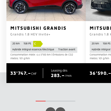
MITSUBISHI GRANDIS
MITSUB
Grandis 1.8 HEV Invite+
Grandis 1.8
C
20 km
158 PS
20 km
158 PS
Hybride intégral essence/électrique
Traction avant
Hybride intégral
Consommation mixte: 4.4 l/100 km | Émissions de CO2
Consommation mixt
mixtes: 101 g/km
mixtes: 101 g/km
Leasing dès
33'747.–
36'590.
CHF
283.–
/mois