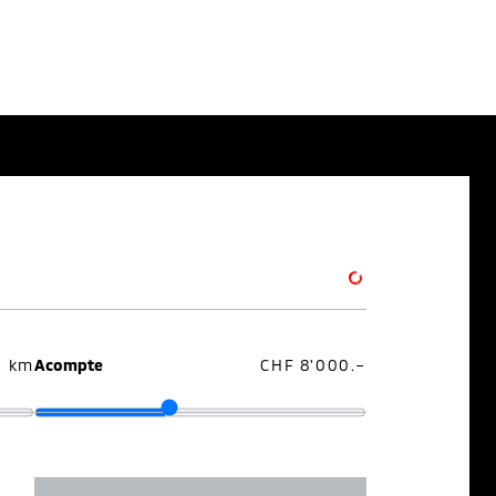
0 km
Acompte
CHF 8'000.–