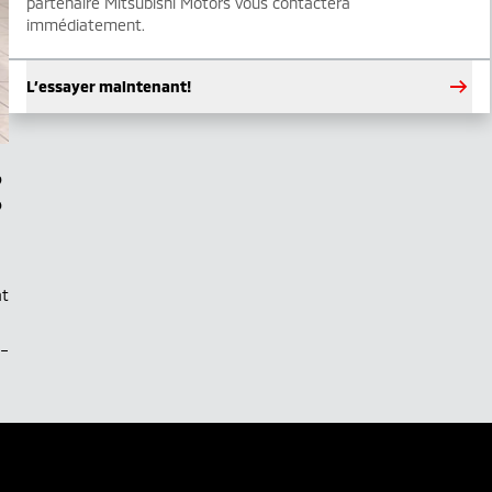
partenaire Mitsubishi Motors vous contactera
immédiatement.
L’essayer maintenant!
at
.–