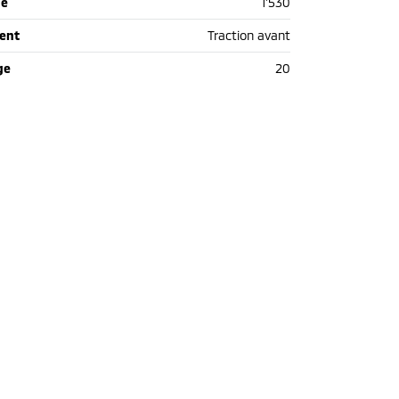
de
1'530
ent
Traction avant
ge
20