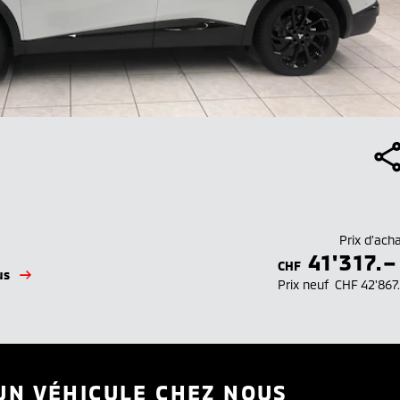
Prix d’ach
41'317.–
CHF
us
Prix neuf
CHF 42'867
UN VÉHICULE CHEZ NOUS