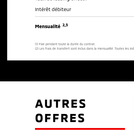
Intérêt débiteur
2,3
Mensualité
(1) Fixe pendant toute la durée du contrat.
(2) Les frais de transfert sont inclus dans la mensualité. Toutes les in
AUTRES
OFFRES