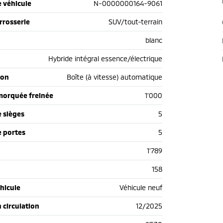
 véhicule
N-0000000164-9061
rrosserie
SUV/tout-terrain
blanc
Hybride intégral essence/électrique
ion
Boîte (à vitesse) automatique
morquée freinée
1'000
 sièges
5
 portes
5
1'789
158
hicule
Véhicule neuf
n circulation
12/2025