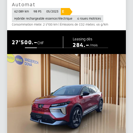
Automat
E
62 089 km
98 PS
05/2023
Hybride rechargeable essence/électrique
4 roues motrices
Consommation mixte: 2 l/100 km | Émissions de CO2 mixtes: 46 g/km
Leasing dès
27'500.–
CHF
284.–
/mois