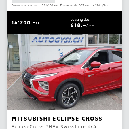
Consommation mixte: 8.7 l/100 km | Émissions de CO2 mixtes: 196 g/km
Leasing dès
14'700.–
CHF
618.–
/mois
MITSUBISHI ECLIPSE CROSS
EclipseCross PHEV SwissLine 4x4