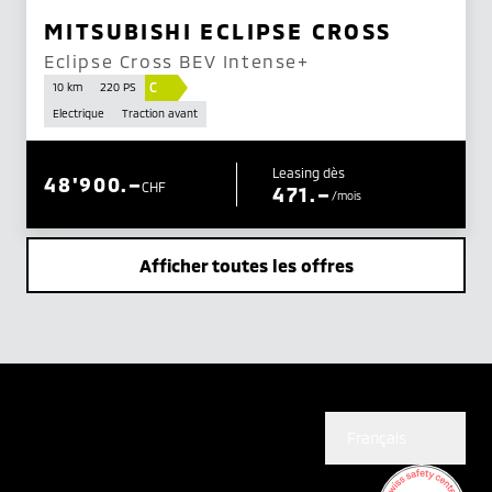
MITSUBISHI ECLIPSE CROSS
Eclipse Cross BEV Intense+
C
10 km
220 PS
Electrique
Traction avant
Leasing dès
48'900.–
CHF
471.–
/mois
Afficher toutes les offres
Français