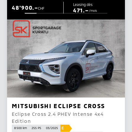
Leasing dès
48'900.–
CHF
471.–
/mois
MITSUBISHI ECLIPSE CROSS
Eclipse Cross 2.4 PHEV Intense 4x4
Edition
E
8 500 km
255 PS
03/2025