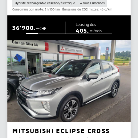
Hybride rechargeable essence/électrique
4 roues motrices
Consommation mixte: 2 l/100 km | Émissions de CO2 mixtes: 46 g/km
Leasing dès
36'900.–
CHF
405.–
/mois
MITSUBISHI ECLIPSE CROSS