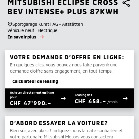
MITSUBISHI
ECLIPSE CROSS
BEV INTENSE+ PLUS 87KWH
Sportgarage Kuratli AG - Altstätten
Véhicule neuf | Electrique
En savoir plus
VOTRE DEMANDE D’OFFRE EN LIGNE:
En quelques clics, vous pouvez nous faire parvenir une
demande d’offre sans engagement, en tout temps.
Calculateur de leasing
Acheter directement en ligne
Leasing dès
pour
CHF
458.–
CHF
47'990.–
/mois
D’ABORD ESSAYER LA VOITURE?
Bien sûr, avec plaisir! Indiquez-nous la date souhaitée et
votre partenaire Mitsubishi Motors vous contactera