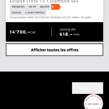
Eclipse Cross 1.5 T Diamond 4x4
F
108 000 km
163 PS
08/2019
Essence
4 roues motrices
Consommation mixte: 8.7 l/100 km | Émissions de CO2 mixtes: 196 g/km
Leasing dès
14'700.–
CHF
618.–
/mois
Afficher toutes les offres
Français