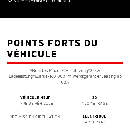
Votre spécialiste de la mobilité
POINTS FORTS DU
VÉHICULE
*Neustes Modell*CH-Fahrzeug*22kw
Ladeleistung*8Jahre/160`000km Werksgarantie*Leasing ab
08%
VÉHICULE NEUF
20
TYPE DE VÉHICULE
KILOMÉTRAGE
ELECTRIQUE
1RE MISE EN CIRCULATION
CARBURANT