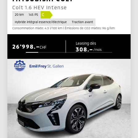
Colt 1.6 HEV Intense
C
20 km
145 PS
Hybride intégral essence/électrique
Traction avant
Consommation mixte: 4.3 l/100 km | Émissions de CO2 mixtes: 96 g/km
Leasing dès
26'998.–
CHF
308.–
/mois