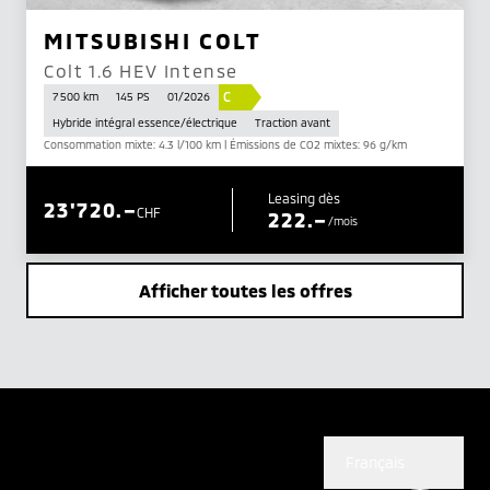
MITSUBISHI COLT
Colt 1.6 HEV Intense
C
7 500 km
145 PS
01/2026
Hybride intégral essence/électrique
Traction avant
Consommation mixte: 4.3 l/100 km | Émissions de CO2 mixtes: 96 g/km
Leasing dès
23'720.–
CHF
222.–
/mois
Afficher toutes les offres
Français