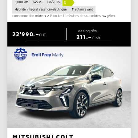
C
5 000 km
145 PS
08/2025
Hybride intégral essence/électrique
Traction avant
Consommation mixte: 4.2 l/100 km | Émissions de CO2 mixtes: 94 g/km
Leasing dès
22'990.–
CHF
211.–
/mois
MITSUBISHI COLT