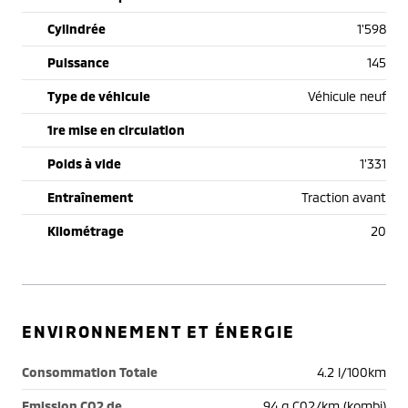
Cylindrée
1'598
Puissance
145
Type de véhicule
Véhicule neuf
1re mise en circulation
Poids à vide
1'331
Entraînement
Traction avant
Kilométrage
20
ENVIRONNEMENT ET ÉNERGIE
Consommation Totale
4.2 l/100km
Emission CO2 de
94 g C02/km (kombi)