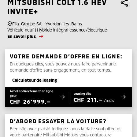
MITSUBISHI
COLT 1.6 HEV
INVITE+
Fila-Groupe SA - Yverdon-les-Bains
Véhicule neuf | Hybride intégral essence/électrique
En savoir plus
VOTRE DEMANDE D’OFFRE EN LIGNE:
En quelques clics, vous pouvez nous faire parvenir une
demande d’offre sans engagement, en tout temps.
Calculateur de leasing
Acheter directement en ligne
Leasing dès
pour
CHF
211.–
CHF
26'999.–
/mois
D’ABORD ESSAYER LA VOITURE?
Bien sûr, avec plaisir! Indiquez-nous la date souhaitée et
votre partenaire Mitsubishi Motors vous contactera