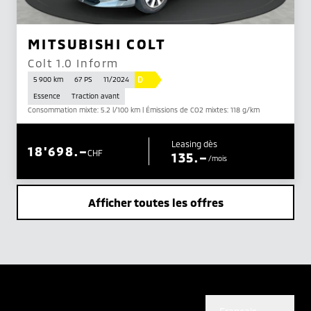
MITSUBISHI COLT
Colt 1.0 Inform
D
5 900 km
67 PS
11/2024
Essence
Traction avant
Consommation mixte: 5.2 l/100 km | Émissions de CO2 mixtes: 118 g/km
Leasing dès
18'698.–
CHF
135.–
/mois
Afficher toutes les offres