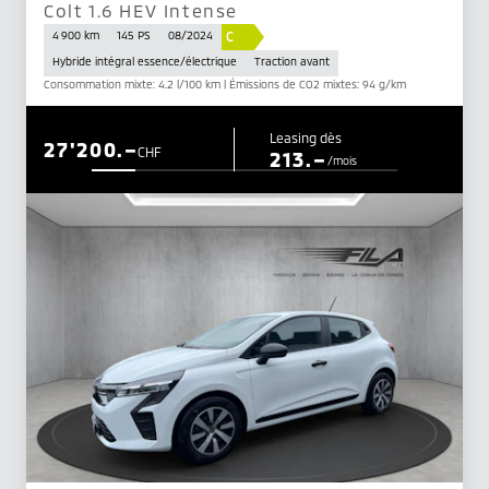
Colt 1.6 HEV Intense
C
4 900 km
145 PS
08/2024
Hybride intégral essence/électrique
Traction avant
Consommation mixte: 4.2 l/100 km | Émissions de CO2 mixtes: 94 g/km
Leasing dès
27'200.–
CHF
213.–
/mois