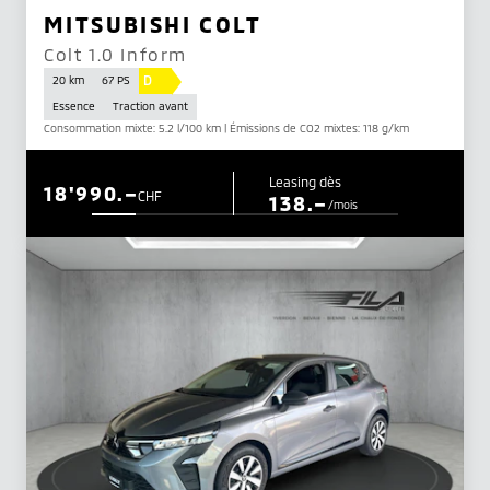
MITSUBISHI COLT
Colt 1.0 Inform
D
20 km
67 PS
Essence
Traction avant
Consommation mixte: 5.2 l/100 km | Émissions de CO2 mixtes: 118 g/km
Leasing dès
18'990.–
CHF
138.–
/mois