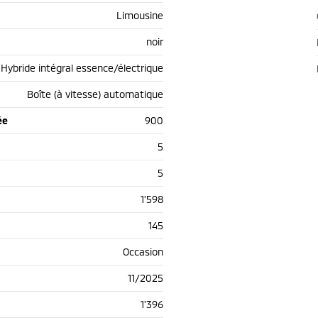
Limousine
noir
Hybride intégral essence/électrique
Boîte (à vitesse) automatique
ée
900
5
5
1'598
145
Occasion
11/2025
1'396