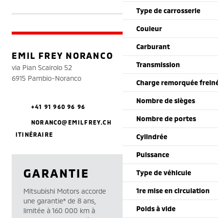
Type de carrosserie
Couleur
Carburant
EMIL FREY NORANCO
Transmission
via Pian Scairolo 52
6915 Pambio-Noranco
Charge remorquée frein
Nombre de sièges
+41 91 960 96 96
Nombre de portes
NORANCO@EMILFREY.CH
ITINÉRAIRE
Cylindrée
Puissance
GARANTIE
Type de véhicule
1re mise en circulation
Mitsubishi Motors accorde
une garantie* de 8 ans,
Poids à vide
limitée à 160 000 km à