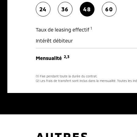
24
36
48
60
1
Taux de leasing effectif
Intérêt débiteur
2,3
Mensualité
(1) Fixe pendant toute la durée du contrat.
(2) Les frais de transfert sont inclus dans la mensualité. Toutes les in
AUTRES