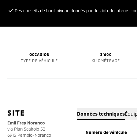
Des conseils de haut niveau donnés par des interlocuteurs c
OCCASION
3'600
TYPE DE VÉHICULE
KILOMÉTRAGE
SITE
Données techniques
Équi
Emil Frey Noranco
via Pian Scairolo 52
Numéro de véhicule
6915 Pambio-Noranco