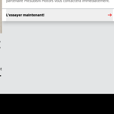
partenaire Mitsubishi Motors vous contactera immédiatement.
L’essayer maintenant!
at
–