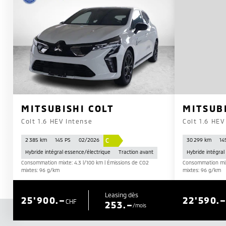
MITSUBISHI COLT
MITSUB
Colt 1.6 HEV Intense
Colt 1.6 HEV
C
2 385 km
145 PS
02/2026
30 299 km
14
Hybride intégral essence/électrique
Traction avant
Hybride intégral
Consommation mixte: 4.3 l/100 km | Émissions de CO2
Consommation mixt
mixtes: 96 g/km
mixtes: 96 g/km
Leasing dès
25'900.–
22'590.
CHF
253.–
/mois