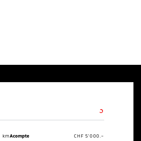
0 km
Acompte
CHF 5'000.–