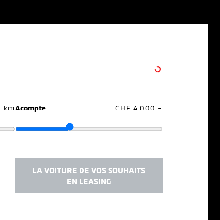
0 km
Acompte
CHF 4'000.–
LA VOITURE DE VOS SOUHAITS
EN LEASING