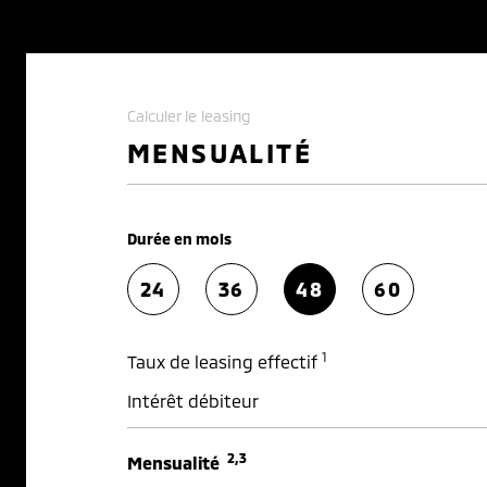
Calculer le leasing
MENSUALITÉ
Durée en mois
24
36
48
60
1
Taux de leasing effectif
Intérêt débiteur
2,3
Mensualité