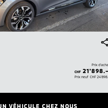
Prix d’ach
21'898.
CHF
Prix neuf
CHF 24'898
UN VÉHICULE CHEZ NOUS