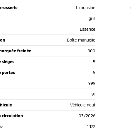
rrosserie
Limousine
gris
Essence
ion
Boîte manuelle
morquée freinée
900
 sièges
5
 portes
5
999
91
hicule
Véhicule neuf
n circulation
03/2026
de
1'172