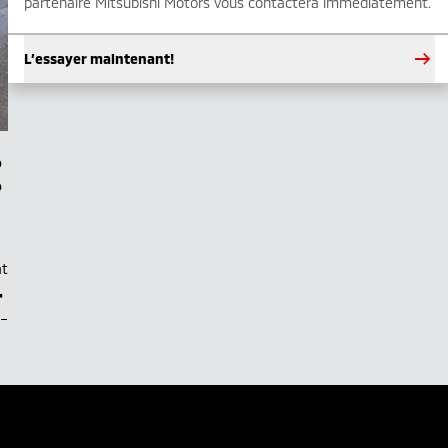
partenaire Mitsubishi Motors vous contactera immédiatement.
L’essayer maintenant!
at
–
.–