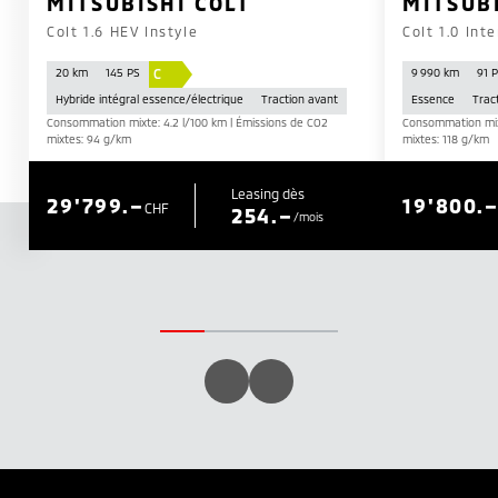
MITSUBISHI COLT
MITSUB
Colt 1.6 HEV Instyle
Colt 1.0 Int
C
20 km
145 PS
9 990 km
91 
Hybride intégral essence/électrique
Traction avant
Essence
Trac
Consommation mixte: 4.2 l/100 km | Émissions de CO2
Consommation mixt
mixtes: 94 g/km
mixtes: 118 g/km
Leasing dès
29'799.–
19'800.
CHF
254.–
/mois