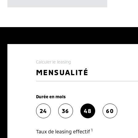
Calculer le leasing
MENSUALITÉ
Durée en mois
24
36
48
60
1
Taux de leasing effectif