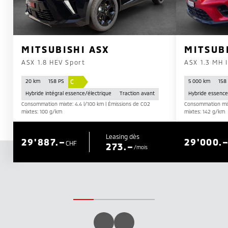
MITSUBISHI ASX
MITSUB
ASX 1.8 HEV Sport
ASX 1.3 MH 
C
20 km
158 PS
5 000 km
158
Hybride intégral essence/électrique
Traction avant
Hybride essence
Consommation mixte: 4.4 l/100 km | Émissions de CO2
Consommation mixt
mixtes: 100 g/km
mixtes: 142 g/km
Leasing dès
29'887.–
29'000.
CHF
273.–
/mois