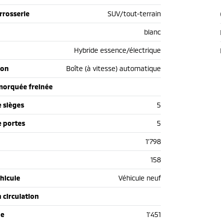
rrosserie
SUV/tout-terrain
blanc
Hybride essence/électrique
ion
Boîte (à vitesse) automatique
morquée freinée
 sièges
5
 portes
5
1'798
158
hicule
Véhicule neuf
n circulation
de
1'451