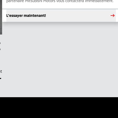
partenaire Mitsubishi Motors vous contactera immédiatement.
L’essayer maintenant!
at
–