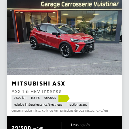
MITSUBISHI ASX
ASX 1.6 HEV Intense
C
9 500 km
143 PS
06/2025
Hybride intégral essence/électrique
Traction avant
Consommation mixte: 4.7 l/100 km | Émissions de CO2 mixtes: 107 g/km
Leasing dès
29'500.–
CHF