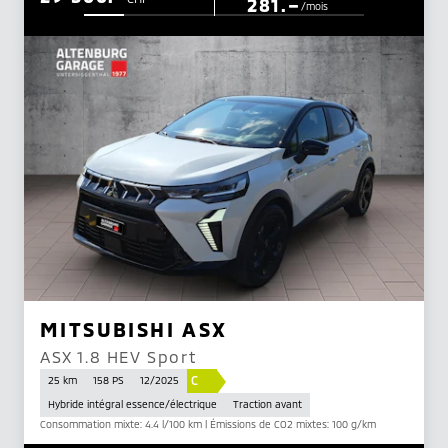
281.–
/mois
MITSUBISHI ASX
ASX 1.8 HEV Sport
C
25 km
158 PS
12/2025
Hybride intégral essence/électrique
Traction avant
Consommation mixte: 4.4 l/100 km | Émissions de CO2 mixtes: 100 g/km