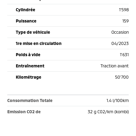
Cylindrée
1'598
Puissance
159
Type de véhicule
Occasion
1re mise en circulation
04/2023
Poids à vide
1'631
Entraînement
Traction avant
Kilométrage
50'700
Consommation Totale
1.4 l/100km
Emission CO2 de
32 g C02/km (kombi)