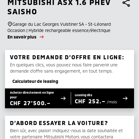
MITSUBISHI
ASX 1.6 PHEV
SAISHO
Garage du Lac Georges Vuistiner SA - St-Léonard
Occasion | Hybride rechargeable essence/électrique
En savoir plus
VOTRE DEMANDE D’OFFRE EN LIGNE:
En quelques clics, vous pouvez nous faire parvenir une
demande d’offre sans engagement, en tout temps.
Calculateur de leasing
Acheter directement en ligne
Leasing dès
pour
CHF
252.–
CHF
27'500.–
/mois
D’ABORD ESSAYER LA VOITURE?
Bien sûr, avec plaisir! Indiquez-nous la date souhaitée et
votre partenaire Mitsubishi Motors vous contactera