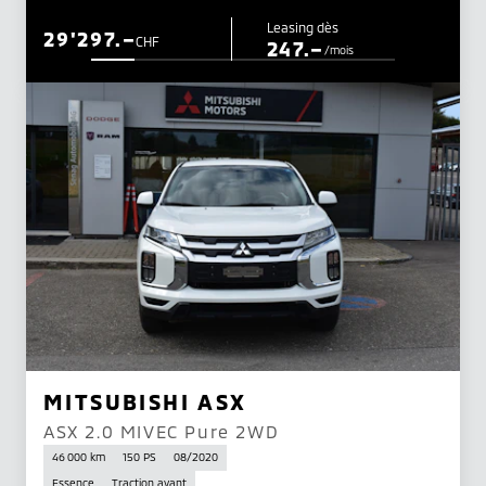
Leasing dès
29'297.–
CHF
247.–
/mois
MITSUBISHI ASX
ASX 2.0 MIVEC Pure 2WD
46 000 km
150 PS
08/2020
Essence
Traction avant