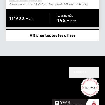
Consommation mixte: 6.7 l/100 km | Émissions de CO2 mixtes: 154 g/km
Leasing dès
11'900.–
CHF
145.–
/mois
Afficher toutes les offres
Français