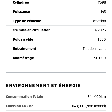
Cylindrée
1'598
Puissance
143
Type de véhicule
Occasion
1re mise en circulation
10/2023
Poids à vide
1'530
Entraînement
Traction avant
Kilométrage
50'000
ENVIRONNEMENT ET ÉNERGIE
Consommation Totale
5.1 l/100km
Emission CO2 de
114 g C02/km (kombi)