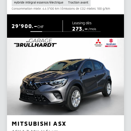
Hybride intégral essence/électrique
Traction avant
Consommation mixte: 4.4 l/100 km | Émissions de CO2 mixtes: 100 g/km
Leasing dès
29'900.–
CHF
273.–
/mois
MITSUBISHI ASX