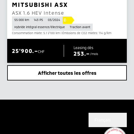
MITSUBISHI ASX
ASX 1.6 HEV Intense
D
55 000 km
143 PS
03/2024
Hybride intégral essence/électrique
Traction avant
Consommation mixte: 5.1 l/100 km | Émissions de CO2 mixtes: 114 g/km
Leasing dès
25'900.–
CHF
253.–
/mois
Afficher toutes les offres
Français