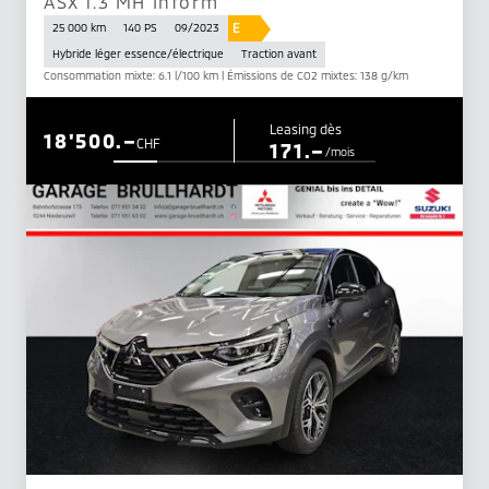
ASX 1.3 MH Inform
E
25 000 km
140 PS
09/2023
Hybride léger essence/électrique
Traction avant
Consommation mixte: 6.1 l/100 km | Émissions de CO2 mixtes: 138 g/km
Leasing dès
18'500.–
CHF
171.–
/mois