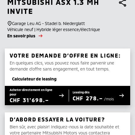
MITSUBISHI
ASX 1.3 MH
INVITE
Garage Leu AG - Stadel b. Niederglatt
Véhicule neuf | Hybride léger essence/électrique
En savoir plus
VOTRE DEMANDE D’OFFRE EN LIGNE:
En quelques clics, vous pouvez nous faire parvenir une
demande d’offre sans engagement, en tout temps.
Calculateur de leasing
Acheter directement en ligne
Leasing dès
pour
CHF
278.–
CHF
31'698.–
/mois
D’ABORD ESSAYER LA VOITURE?
Bien sûr, avec plaisir! Indiquez-nous la date souhaitée et
votre partenaire Mitsubishi Motors vous contactera