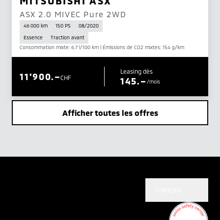
MITSUBISHI ASX
ASX 2.0 MIVEC Pure 2WD
46 000 km
150 PS
08/2020
Essence
Traction avant
Consommation mixte: 6.7 l/100 km | Émissions de CO2 mixtes: 154 g/km
Leasing dès
11'900.–
CHF
145.–
/mois
Afficher toutes les offres
Français