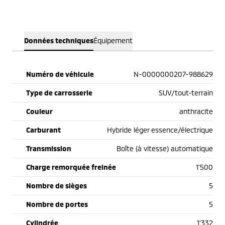
Données techniques
Équipement
Numéro de véhicule
N-0000000207-988629
Type de carrosserie
SUV/tout-terrain
Couleur
anthracite
Carburant
Hybride léger essence/électrique
Transmission
Boîte (à vitesse) automatique
Charge remorquée freinée
1'500
Nombre de sièges
5
Nombre de portes
5
Cylindrée
1'332