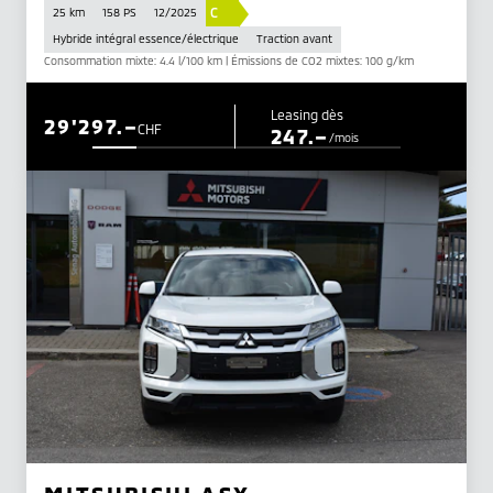
C
25 km
158 PS
12/2025
Hybride intégral essence/électrique
Traction avant
Consommation mixte: 4.4 l/100 km | Émissions de CO2 mixtes: 100 g/km
Leasing dès
29'297.–
CHF
247.–
/mois