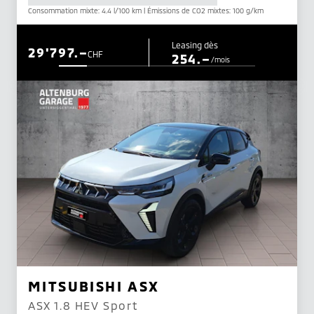
Consommation mixte: 4.4 l/100 km | Émissions de CO2 mixtes: 100 g/km
Leasing dès
29'797.–
CHF
254.–
/mois
MITSUBISHI ASX
ASX 1.8 HEV Sport