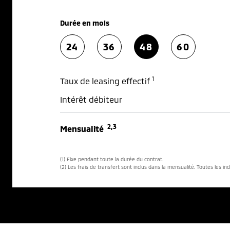
Durée en mois
24
36
48
60
1
Taux de leasing effectif
Intérêt débiteur
2,3
Mensualité
(1) Fixe pendant toute la durée du contrat.
(2) Les frais de transfert sont inclus dans la mensualité. Toutes les in