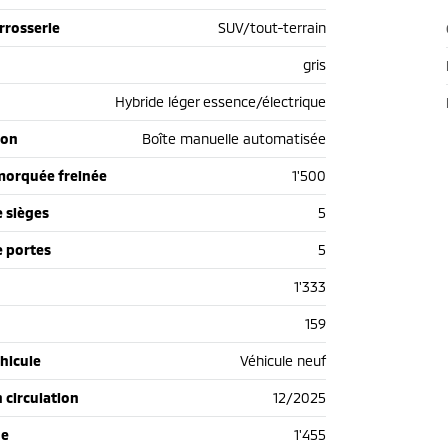
rrosserie
SUV/tout-terrain
gris
Hybride léger essence/électrique
ion
Boîte manuelle automatisée
morquée freinée
1'500
 sièges
5
 portes
5
1'333
159
hicule
Véhicule neuf
n circulation
12/2025
de
1'455