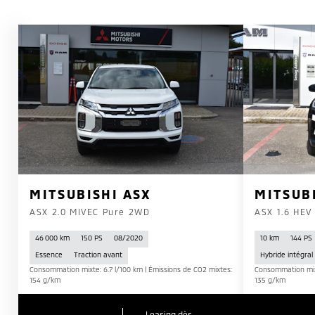
MITSUBISHI ASX
MITSUB
ASX 2.0 MIVEC Pure 2WD
ASX 1.6 HEV 
46 000 km
150 PS
08/2020
10 km
144 PS
Essence
Traction avant
Hybride intégral
Consommation mixte: 6.7 l/100 km | Émissions de CO2 mixtes:
Consommation mixt
154 g/km
135 g/km
Leasing dès