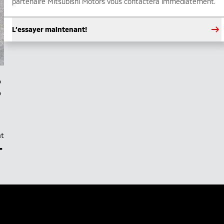
partenaire Mitsubishi Motors vous contactera immédiatement.
L’essayer maintenant!
at
–