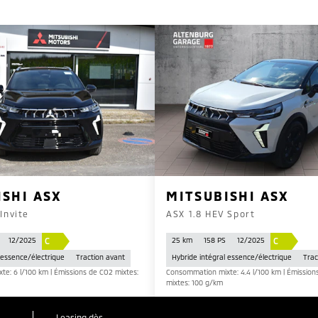
ISHI ASX
MITSUBISHI ASX
Invite
ASX 1.8 HEV Sport
C
C
12/2025
25 km
158 PS
12/2025
 essence/électrique
Traction avant
Hybride intégral essence/électrique
Trac
e: 6 l/100 km | Émissions de CO2 mixtes:
Consommation mixte: 4.4 l/100 km | Émission
mixtes: 100 g/km
Leasing dès