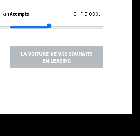
0 km
Acompte
CHF 5'000.–
LA VOITURE DE VOS SOUHAITS
EN LEASING