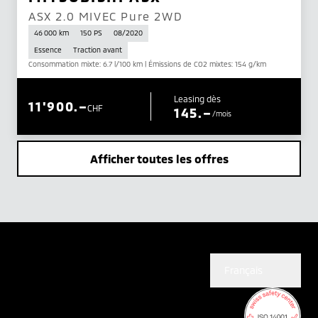
ASX 2.0 MIVEC Pure 2WD
46 000 km
150 PS
08/2020
Essence
Traction avant
Consommation mixte: 6.7 l/100 km | Émissions de CO2 mixtes: 154 g/km
Leasing dès
11'900.–
CHF
145.–
/mois
Afficher toutes les offres
Français