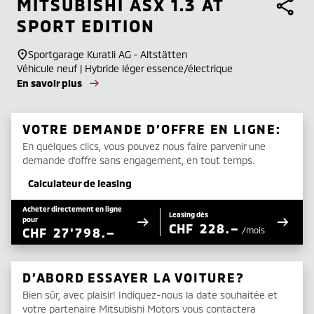
MITSUBISHI
ASX 1.3 AT
SPORT EDITION
Sportgarage Kuratli AG - Altstätten
Véhicule neuf | Hybride léger essence/électrique
En savoir plus
VOTRE DEMANDE D’OFFRE EN LIGNE:
En quelques clics, vous pouvez nous faire parvenir une
demande d’offre sans engagement, en tout temps.
Calculateur de leasing
Acheter directement en ligne
Leasing dès
pour
CHF
228.–
CHF
27'798.–
/mois
D’ABORD ESSAYER LA VOITURE?
Bien sûr, avec plaisir! Indiquez-nous la date souhaitée et
votre partenaire Mitsubishi Motors vous contactera