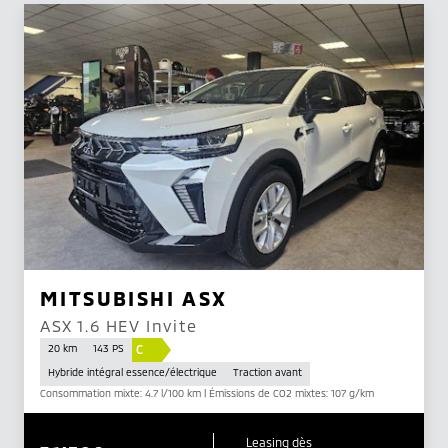
MITSUBISHI ASX
ASX 1.6 HEV Invite
C
20 km
143 PS
Hybride intégral essence/électrique
Traction avant
Consommation mixte: 4.7 l/100 km | Émissions de CO2 mixtes: 107 g/km
Leasing dès