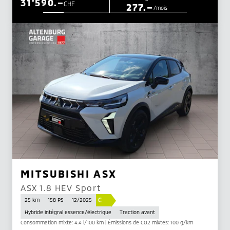
31'590.–
CHF
277.–
/mois
MITSUBISHI ASX
ASX 1.8 HEV Sport
C
25 km
158 PS
12/2025
Hybride intégral essence/électrique
Traction avant
Consommation mixte: 4.4 l/100 km | Émissions de CO2 mixtes: 100 g/km