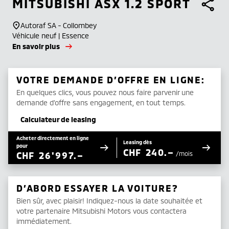
MITSUBISHI
ASX 1.2 SPORT
Autoraf SA - Collombey
Véhicule neuf | Essence
En savoir plus
VOTRE DEMANDE D’OFFRE EN LIGNE:
En quelques clics, vous pouvez nous faire parvenir une
demande d’offre sans engagement, en tout temps.
Calculateur de leasing
Acheter directement en ligne
Leasing dès
pour
CHF
240.–
CHF
26'997.–
/mois
D’ABORD ESSAYER LA VOITURE?
Bien sûr, avec plaisir! Indiquez-nous la date souhaitée et
votre partenaire Mitsubishi Motors vous contactera
immédiatement.