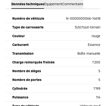
Données techniques
Équipement
Commentaire
Numéro de véhicule
N-0000000066-14618
Type de carrosserie
SUV/tout-terrain
Couleur
rouge
Carburant
Essence
Transmission
Boîte manuelle
Charge remorquée freinée
1'200
Nombre de sièges
5
Nombre de portes
5
Cylindrée
1'199
Puissance
114
Type de véhicule
Véhicule neuf