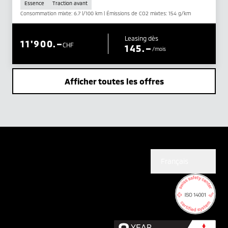
Essence
Traction avant
Consommation mixte: 6.7 l/100 km | Émissions de CO2 mixtes: 154 g/km
Leasing dès
11'900.–
CHF
145.–
/mois
Afficher toutes les offres
Français