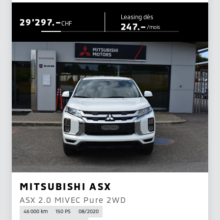
Leasing dès
29'297.–
CHF
247.–
/mois
MITSUBISHI ASX
ASX 2.0 MIVEC Pure 2WD
46 000 km
150 PS
08/2020