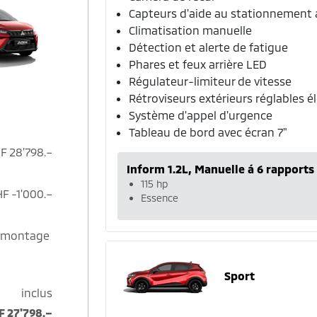
Capteurs d'aide au stationnement
Climatisation manuelle
Détection et alerte de fatigue
Phares et feux arrière LED
Régulateur-limiteur de vitesse
Rétroviseurs extérieurs réglables 
Système d'appel d'urgence
Tableau de bord avec écran 7"
F 28'798.–
Inform 1.2L, Manuelle á 6 rapports
115 hp
F -1'000.–
Essence
le montage
Sport
inclus
F 27'798.–