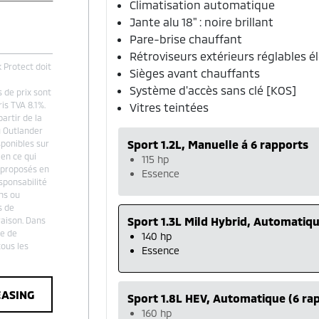
Climatisation automatique
Jante alu 18" : noire brillant
Pare-brise chauffant
Rétroviseurs extérieurs réglables 
 Protect doit
Sièges avant chauffants
Système d'accès sans clé [KOS]
s de prix sont
is TVA 8.1%.
Vitres teintées
artir de la
u Outlander
Sport 1.2L, Manuelle á 6 rapports
sponibles sur
en ce qui
115 hp
 proposés en
Essence
sponsabilité
ns ou
s de
Sport 1.3L Mild Hybrid, Automatiqu
aison. Dans
le de
140 hp
ous les
Essence
EASING
Sport 1.8L HEV, Automatique (6 ra
160 hp