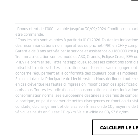
1
Bonus client de 1'000.- valable jusqu'au 30/09/2026. Condition: un pack
être commandé.
2
Tous les prix sont valables à partir du 01.01.2026. Toutes les indication
des recommandations non impératives de prix net (PIR) en CHF y compr
Garantie de 8 ans activée par le service et assistance ou 160’000 km à p
1re immatriculation sur les modèles ASX, Grandis, Eclipse Cross, BEV o
PHEV (le premier seuil atteint s’applique). Toutes les conditions sont di
mitsubishi-motors.ch. Les illustrations sont fournies sans engagement 
concerne l’équipement et la conformité des couleurs pour les modèles
Suisse et dans la Principauté du Liechtenstein. Nous déclinons toute re
en cas d’éventuelles fautes d’impression, modification des spécificatio
omissions. Toutes les indications de consommation sont des indication
consommation normalisée européenne destinées à des fins de compar
la pratique, on peut observer de nettes divergences en fonction du sty
conduite, du chargement et de la saison. Émission de CO₂ moyenne de t
véhicules neufs en Suisse: 111 g/km. Valeur-cible de CO₂ 93.6 g/km.
CALCULER LE L