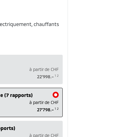
électriquement, chauffants
à partir de
CHF
1
2
22'998.–
e (7 rapports)
à partir de
CHF
1
2
27'798.–
pports)
à partir de
CHF