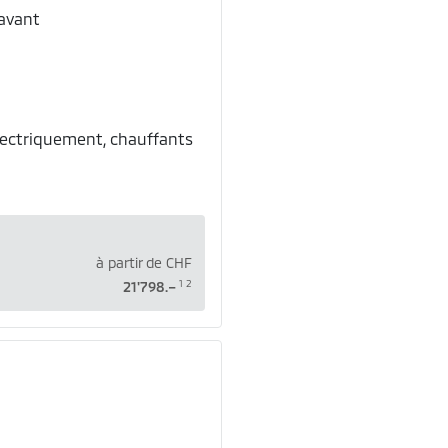
 avant
électriquement, chauffants
à partir de
CHF
1
2
21'798.–