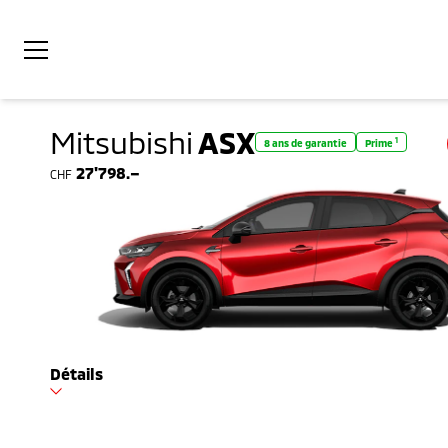
Mitsubishi
ASX
1
8 ans de garantie
Prime
27'798.–
CHF
Détails