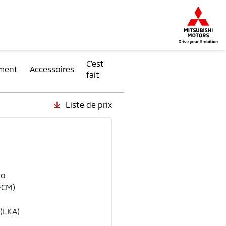
C’est
ment
Accessoires
fait
Liste de prix
Couleurs extérieures
Sunrise Red
Cryst
Metallic
Metal
io
FCM)
 (LKA)