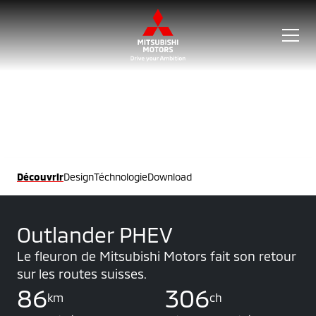
Découvrir
Design
Téchnologie
Download
Outlander PHEV
Le fleuron de Mitsubishi Motors fait son retour
sur les routes suisses.
86
306
km
ch