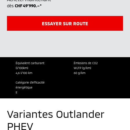
dès
CHF 49'990.–*
ESSAYER SUR ROUTE
Équivalent carburant
Émissions de CO2
(l/100km)
WLTP (g/km)
4,6 l/100 km
60 g/km
Catégorie d'efficacité
énergétique
E
Variantes Outlander
PHEV