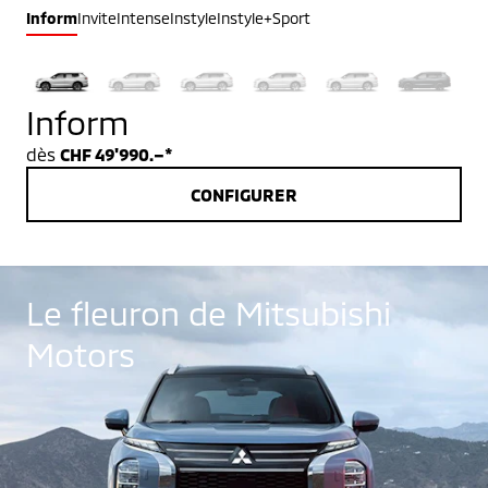
Inform
Invite
Intense
Instyle
Instyle+
Sport
Inform
dès
CHF 49'990.–*
CONFIGURER
Le fleuron de Mitsubishi
Motors