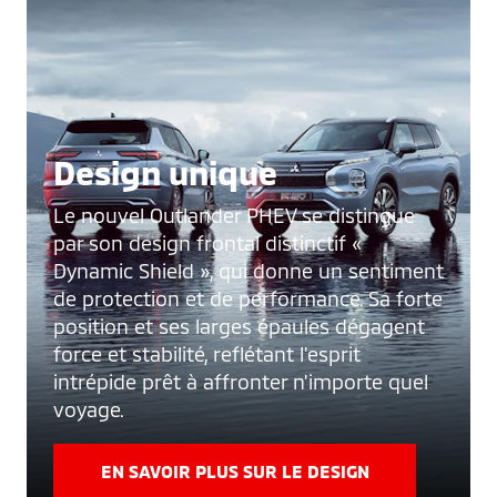
Design unique
Le nouvel Outlander PHEV se distingue
par son design frontal distinctif «
Dynamic Shield », qui donne un sentiment
de protection et de performance. Sa forte
position et ses larges épaules dégagent
force et stabilité, reflétant l'esprit
intrépide prêt à affronter n'importe quel
voyage.
EN SAVOIR PLUS SUR LE DESIGN